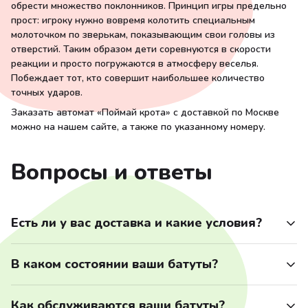
обрести множество поклонников. Принцип игры предельно
прост: игроку нужно вовремя колотить специальным
молоточком по зверькам, показывающим свои головы из
отверстий. Таким образом дети соревнуются в скорости
реакции и просто погружаются в атмосферу веселья.
Побеждает тот, кто совершит наибольшее количество
точных ударов.
Заказать автомат «Поймай крота» с доставкой по Москве
можно на нашем сайте, а также по указанному номеру.
Вопросы и ответы
Есть ли у вас доставка и какие условия?
Наша компания осуществляет доставку аттракционов по
В каком состоянии ваши батуты?
Москве и области по следующим условиям: доставим по
Москве в пределах МКАД 9000 руб., далее +60 руб. за
Мы тщательно следим за сохранностью нашего
каждый километр. Доставку в другие районы и точную
Как обслуживаются ваши батуты?
оборудования. Все батуты в идеальном состоянии, т.е.