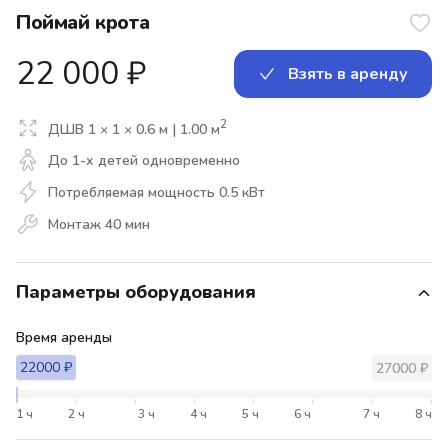
Поймай крота
22 000
₽
Взять в аренду
2
ДШВ
1
×
1
×
0.6
м |
1.00
м
До
1
-х
детей одновременно
Потребляемая мощность
0.5
кВт
Монтаж
40
мин
Параметры оборудования
Время аренды
22000
₽
22000
₽
27000
₽
1
ч
2
ч
3
ч
4
ч
5
ч
6
ч
7
ч
8
ч