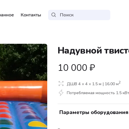
ранное
Контакты
Надувной твист
10 000
₽
2
ДШВ
4
×
4
×
1.5
м |
16.00
м
Потребляемая мощность
1.5
кВ
Параметры оборудования