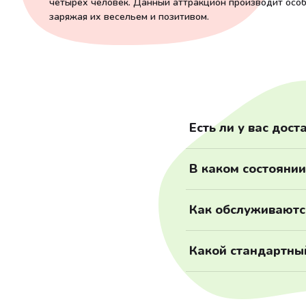
четырех человек. Данный аттракцион производит особ
заряжая их весельем и позитивом.
Есть ли у вас дост
Наша компания осущес
В каком состоянии
доставим по Москве в 
другие районы и точн
Мы тщательно следим з
Как обслуживаютс
прошли мало циклов эк
обновлениями и стара
Перед началом каждог
Какой стандартны
дезинфекцию аттракци
зарекомендовавшие се
6-8 часов