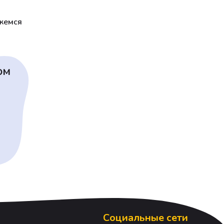
яжемся
ом
Социальные сети