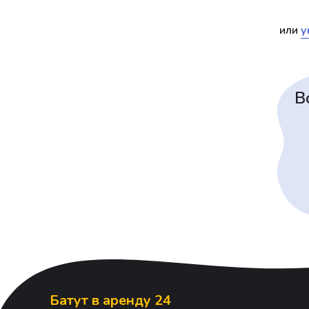
или
у
В
Батут в аренду 24